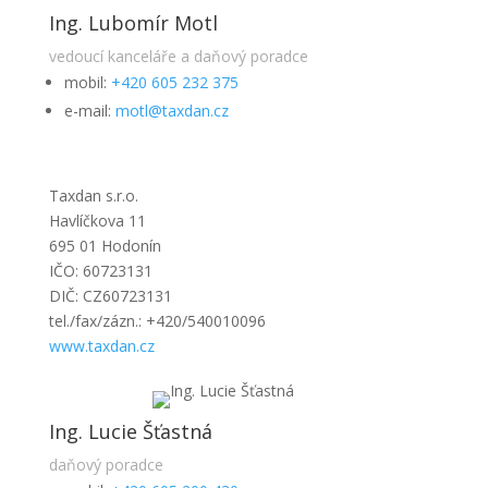
Ing. Lubomír Motl
vedoucí kanceláře a daňový poradce
mobil:
+420 605 232 375
e-mail:
motl@taxdan.cz
Taxdan s.r.o.
Havlíčkova 11
695 01 Hodonín
IČO: 60723131
DIČ: CZ60723131
tel./fax/zázn.: +420/540010096
www.taxdan.cz
Ing. Lucie Šťastná
daňový poradce