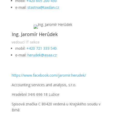
mobil:
+420 605 200 430
e-mail:
stastna@taxdan.cz
Ing. Jaromír Herůdek
vedoucí IT sekce
mobil:
+420 721 333 540
e-mail:
herudek@asaa.cz
https://www.facebook.com/jaromir.herudek/
Accounting services and analysis, s.r.o.
Hradební 34/6 696 18 Lužice
Spisová značka C 80420 vedená u Krajského soudu v
Brně