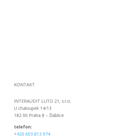
Úvod
O společnosti
Služby
Reference
FAQ
Kontakt
OR
Ochrana osobních údajů
Zásady cookies
KONTAKT
INTERAUDIT LUTO 21, s.r.o.
U chaloupek 14/13
182 00 Praha 8 – Ďáblice
telefon:
+420 603 813 974