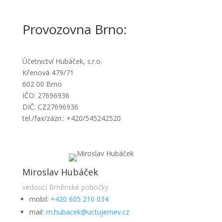
Provozovna Brno:
Účetnictví Hubáček, s.r.o.
Křenová 479/71
602 00 Brno
IČO: 27696936
DIČ: CZ27696936
tel./fax/zázn.: +420/545242520
Miroslav Hubáček
vedoucí Brněnské pobočky
mobil:
+420 605 210 034
mail:
m.hubacek@uctujemev.cz